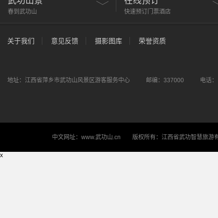
武功山景
在线预订
春到武功山
快速预订门票酒店
关于我们
意见反馈
摄影图库
荣誉资质
地址：江西省萍乡市武功山风景区游客服务中心 邮编：337000 电话： 电
中文网址：www.武功山.cn 版权所有：江西省武功智慧旅游有限公司
x