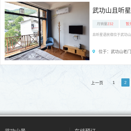
武功山且听星
月销量
232
暂
且听星语民宿位于武功山
位于：武功山老门
1
2
上一页