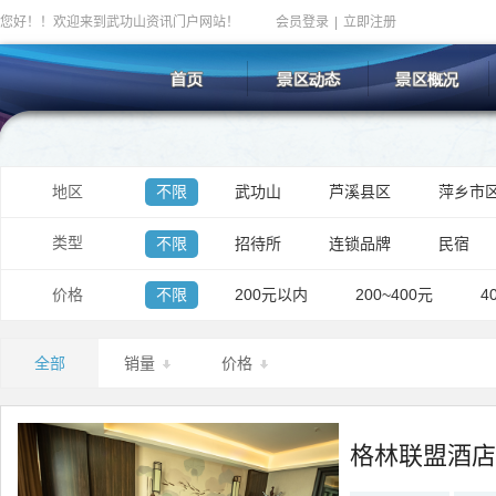
您好！！欢迎来到武功山资讯门户网站！
会员登录
|
立即注册
地区
不限
武功山
芦溪县区
萍乡市
类型
不限
招待所
连锁品牌
民宿
价格
不限
200元以内
200~400元
4
全部
销量
价格
格林联盟酒店