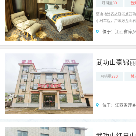
月销量
30
暂
酒店地处名旅游景点武功
小时车程，芦溪万龙山君
芦溪武功山
位于：江西省萍乡
武功山豪锦丽
月销量
230
暂
位于：江西省萍
武功山红日山