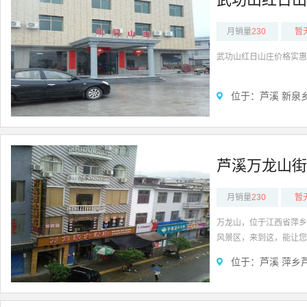
月销量
230
暂
武功山红日山庄价格实惠
位于：芦溪 新泉
芦溪万龙山街
月销量
230
暂
万龙山，位于江西省萍乡
风景区，来到这，能让您
山、羊狮幕观光游览
位于：芦溪 萍乡